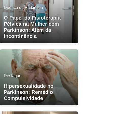
Doença de Parkinson
O Papel da Fisioterapia
Pélvica na Mulher com
Parkinson: Além da
Incontinência
Destaque
Hipersexualidade no
Parkinson: Remédio
Compulsividade