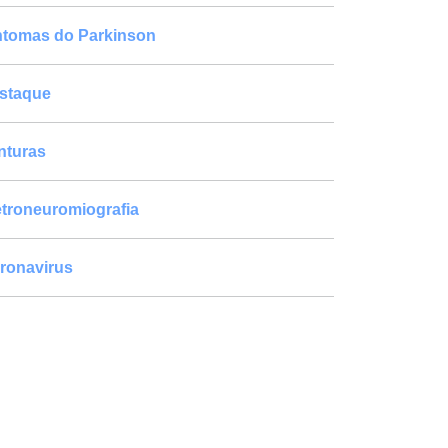
ntomas do Parkinson
staque
nturas
etroneuromiografia
ronavirus