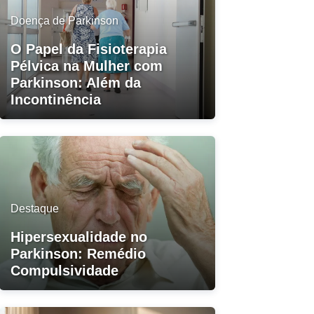
Doença de Parkinson
O Papel da Fisioterapia
Pélvica na Mulher com
Parkinson: Além da
Incontinência
Destaque
Hipersexualidade no
Parkinson: Remédio
Compulsividade