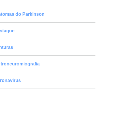
ntomas do Parkinson
staque
nturas
etroneuromiografia
ronavirus