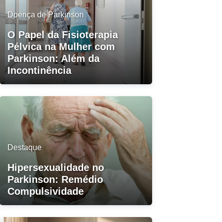
Doença de Parkinson
O Papel da Fisioterapia
Pélvica na Mulher com
Parkinson: Além da
Incontinência
Destaque
Hipersexualidade no
Parkinson: Remédio
Compulsividade