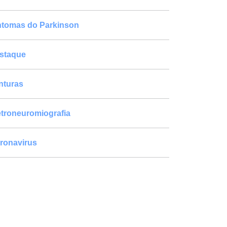
ntomas do Parkinson
staque
nturas
etroneuromiografia
ronavirus